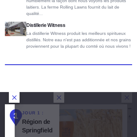
humblement la façon dont nous voyons les produits
laitiers. La ferme Rolling Lawns fournit du lait de
qualité...
Voir la distillerie Witness
Distillerie Witness
La distillerie Witness produit les meilleurs spiritueux
distillés. Notre eau n'est pas additionnée et nos grains
proviennent pour la plupart du comté où nous vivons !
Fermer la boîte de dialogue
Fermer la boîte de dialogue
Fermer la boîte de dialogue
Ferm
2
JOUR 1 :
JOUR 2 :
JOUR 3 :
1
2
3
Région de
Bloomington-
Charleston,
Springfield
Normal,
Effingham,