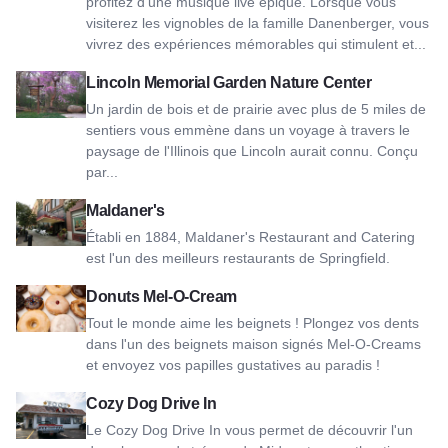
profitez d'une musique live épique. Lorsque vous
visiterez les vignobles de la famille Danenberger, vous
vivrez des expériences mémorables qui stimulent et...
Voir Lincoln Memorial Garden Nature Center
Lincoln Memorial Garden Nature Center
Un jardin de bois et de prairie avec plus de 5 miles de
sentiers vous emmène dans un voyage à travers le
paysage de l'Illinois que Lincoln aurait connu. Conçu
par...
Voir Maldaner's
Maldaner's
Établi en 1884, Maldaner's Restaurant and Catering
est l'un des meilleurs restaurants de Springfield.
Voir Mel-O-Cream Donuts
Donuts Mel-O-Cream
Tout le monde aime les beignets ! Plongez vos dents
dans l'un des beignets maison signés Mel-O-Creams
et envoyez vos papilles gustatives au paradis !
Voir Cozy Dog Drive In
Cozy Dog Drive In
Le Cozy Dog Drive In vous permet de découvrir l'un