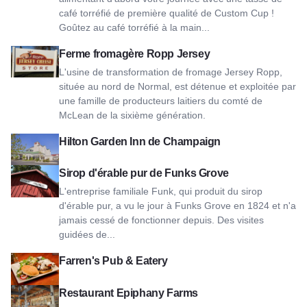
café torréfié de première qualité de Custom Cup !
Goûtez au café torréfié à la main...
Voir Ropp Jersey Cheese Farm
Ferme fromagère Ropp Jersey
L'usine de transformation de fromage Jersey Ropp,
située au nord de Normal, est détenue et exploitée par
une famille de producteurs laitiers du comté de
McLean de la sixième génération.
Voir Hilton Garden Inn of Champaign
Hilton Garden Inn de Champaign
Voir le sirop d'érable pur Funks Grove
Sirop d'érable pur de Funks Grove
L'entreprise familiale Funk, qui produit du sirop
d'érable pur, a vu le jour à Funks Grove en 1824 et n'a
jamais cessé de fonctionner depuis. Des visites
guidées de...
Voir Farren's Pub & Eatery
Farren's Pub & Eatery
Voir le restaurant Epiphany Farms
Restaurant Epiphany Farms