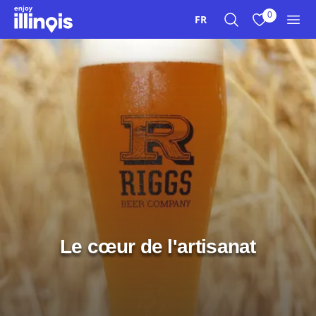
Aller au contenu principal
0
FR
Recherche
Afficher mes 
Men
Le cœur de l'artisanat