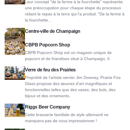
Leur concept "de la ferme à la fourchette" représente
une préoccupation pour chaque étape du processus
reliant le repas à la terre qui l'a produit. "De la ferme à
la fourchette...
Voir le centre-ville de Champaign
Centre-ville de Champaign
Voir CBPB Popcorn Shop
CBPB Popcorn Shop
CBPB Popcorn Shop est un magasin unique de
popcorn et de friandises situé à Champaign, Il.
View Prairie Fire Glass
Verre de feu des Prairies
Propriété de l'artiste verrier Jim Downey, Prairie Fire
Glass propose des œuvres d'art magnifiques et
fonctionnelles telles que des vases, des bols, des
bijoux et des ornements.
Voir Riggs Beer Company
Riggs Beer Company
Cette brasserie familiale de style allemand ne
manquera pas de vous impressionner !