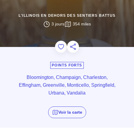
L'ILLINOIS EN DEHORS DES SENTIERS BATTUS
3 jours
354 miles
Add to Favorites
Partager cette page
POINTS FORTS
Bloomington, Champaign, Charleston,
Effingham, Greenville, Monticello, Springfield,
Urbana, Vandalia
Voir la carte