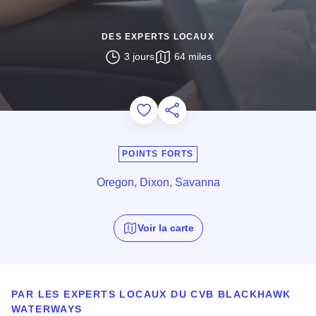
DES EXPERTS LOCAUX
3 jours
64 miles
Add to Favorites
Partager cette page
POINTS FORTS
Oregon, Dixon, Savanna
Voir la carte
PAR LES EXPERTS LOCAUX DU
CVB BLACKHAWK
WATERWAYS