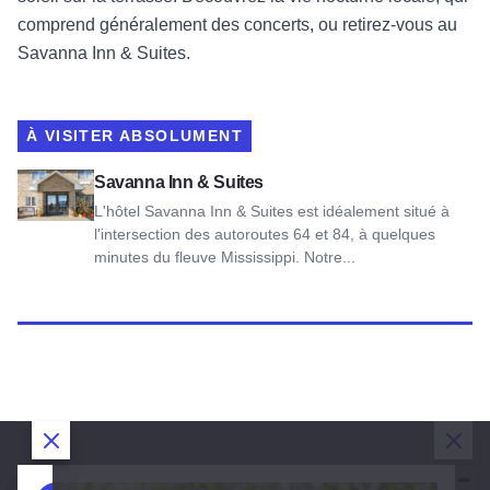
comprend généralement des concerts, ou retirez-vous au
Savanna Inn & Suites.
À VISITER ABSOLUMENT
Voir Savanna Inn & Suites
Savanna Inn & Suites
L'hôtel Savanna Inn & Suites est idéalement situé à
l'intersection des autoroutes 64 et 84, à quelques
minutes du fleuve Mississippi. Notre...
Fermer la boîte de dialogue
Fermer la boîte de dialogue
Fermer la boîte de dialogue
Ferm