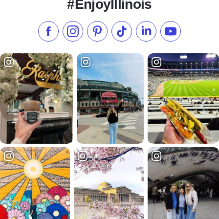
#EnjoyIllinois
Aimez-nous sur Facebook
Suivez-nous sur Instagram
Consultez notre Pinterest
Suivez-nous sur TikTok
Suivez-nous sur Link
S'abonner à n