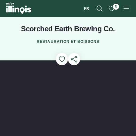
Aller au contenu principal
0
FR
Recherche
Afficher mes 
Men
Scorched Earth Brewing Co.
RESTAURATION ET BOISSONS
Add to Favorites
Partager cette page