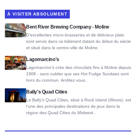
À VISITER ABSOLUMENT
Voir Bent River Brewing Company - Moline
Bent River Brewing Company - Moline
D'excellentes micro-brasseries et de délicieux plats
sont servis dans ce bâtiment datant du début du siècle
et situé dans le centre-ville de Moline.
Voir Lagomarcino's
Lagomarcino's
Lagomarcino's crée des chocolats fins à Moline depuis
1908 - sans oublier que ses Hot Fudge Sundaes sont
hors du commun. Arrêtez-vous...
Voir Bally's Quad Cities
Bally's Quad Cities
Le Bally's Quad Cities, situé à Rock Island (Illinois), est
l'une des principales destinations de jeux dans la
région des Quad Cities du Midwest...