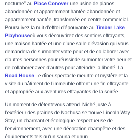
nocturne" au
Place Conover
-
une
usine de pianos
abandonnée et apparemment hantée
abandonnée et
apparemment hantée, transformée en centre commercial.
Poursuivez la nuit d'effroi
d'épouvante au
Timber Lake
Playhouse
où vous découvrirez des sentiers effrayants,
une maison hantée et une
d'une salle d'évasion qui vous
demandera de surmonter votre peur et de collaborer avec
d'autres personnes pour réussir.
de surmonter votre peur et
de collaborer avec d'autres pour atteindre la
liberté. La
Road House
Le dîner-spectacle meurtre et mystère et la
visite du bâtiment
de l'immeuble offrent une fin effrayante
et appropriée aux aventures effrayantes de la soirée.
Un moment de détente
vous attend. Niché juste à
l'extérieur des prairies de Nachusa se trouve
Lincoln Way
Stay
, un
charmant et écologique
-
respectueuse de
l'environnement, avec une décoration champêtre et des
équipements tels qu'un sauna et un
un
.