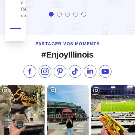
à septembre.
Réservations
obligatoires.
PARTAGER VOS MOMENTS
#EnjoyIllinois
Aimez-nous sur Facebook
Suivez-nous sur Instagram
Consultez notre Pinterest
Suivez-nous sur TikTok
Suivez-nous sur Link
S'abonner à n