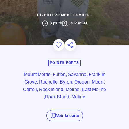
DIVERTISSEMENT FAMILIAL
3 jours
302 miles
Add to Favorites
Partager cette page
POINTS FORTS
Mount Morris, Fulton, Savanna, Franklin
Grove, Rochelle, Byron, Oregon, Mount
Carroll, Rock Island, Moline, East Moline
,Rock Island, Moline
Voir la carte