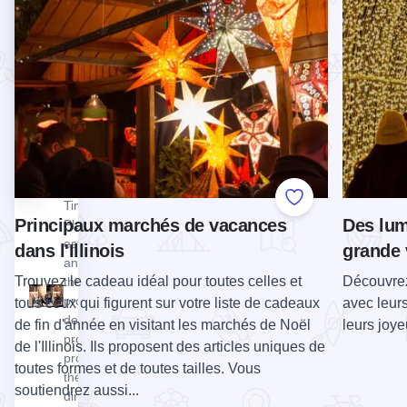
autoroutes
de jeux
64 et 84, à
dans la
quelques
région des
minutes du
Quad Cities
fleuve
du
Mississippi.
Midwest...
Notre...
Voir Timber Lake Playhouse
Timber
Lake
Playhouse
Timber Lake
Add to Favorite
Principaux marchés de vacances
Des lum
Playhouse
est le plus
dans l'Illinois
grande v
ancien
Trouvez le cadeau idéal pour toutes celles et
Découvrez
théâtre d'été
professionnel
tous ceux qui figurent sur votre liste de cadeaux
avec leurs
de l'Illinois. Il
de fin d'année en visitant les marchés de Noël
leurs joy
propose des
de l'Illinois. Ils proposent des articles uniques de
productions
toutes formes et de toutes tailles. Vous
théâtrales en
soutiendrez aussi...
direct de mai