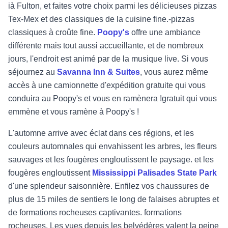
i
à Fulton, et faites votre choix parmi les délicieuses pizzas
Tex
-
Mex
et des classiques de la cuisine fine.
-
pizzas
classiques à croûte fine.
Poopy's
offre une ambiance
différente mais tout aussi accueillante,
et de nombreux
jours, l'endroit est animé par de la musique live. Si vous
séjournez au
Savanna Inn & Suites
,
vous aurez même
accès à une camionnette d'expédition gratuite qui vous
conduira au Poopy's et vous en ramènera !
gratuit qui vous
emmène et vous ramène à Poopy's !
L'automne arrive avec éclat dans ces régions, et les
couleurs automnales qui envahissent les arbres, les fleurs
sauvages et les fougères engloutissent le paysage.
et les
fougères engloutissent
Mississippi Palisades State Park
d'une splendeur saisonnière. Enfilez vos chaussures de
plus de 15 miles de sentiers le long de falaises abruptes et
de formations rocheuses captivantes.
formations
rocheuses. Les vues depuis les belvédères valent la peine