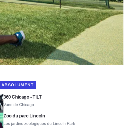
R ABSOLUMENT
cago - TILT
360 Chicago - TILT
Vues de Chicago
 Park Zoo
Zoo du parc Lincoln
Les jardins zoologiques du Lincoln Park