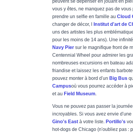
peuvent se dépenser en jouant en plei
vous y êtes, ne manquez pas de vous
prendre un selfie en famille au
Cloud 
changer de décor, l
Institut d'art de 
uns des artistes les plus emblématiques 
pour les moins de 14 ans). Une infinit
Navy Pier
sur le magnifique front de m
Centennial Wheel pour admirer les gra
nombreuses excursions en bateau ada
friandise et laissez les enfants barbote
pouvez monter à bord d'un
Big Bus
q
Campus
où vous pourrez accéder à p
et au
Field Museum
.
Vous ne pouvez pas passer la journée
incroyables. Si vous avez envie d'une 
Gino's East
à votre liste.
Portillo's
vou
hot-dogs de Chicago (n'oubliez pas : 