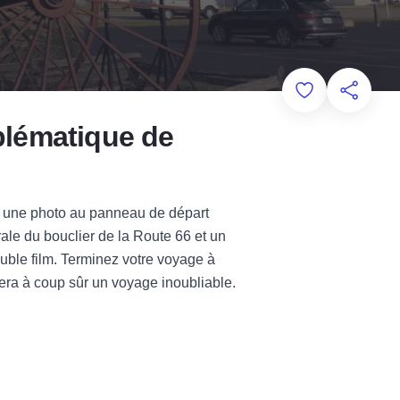
Add to Favorit
Partager
mblématique de
ez une photo au panneau de départ
rale du bouclier de la Route 66 et un
uble film. Terminez votre voyage à
 sera à coup sûr un voyage inoub
liable.