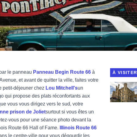
 par le panneau
Panneau Begin Route 66
à
À VISITE
enue, et avant de quitter la ville, faites votre
Voir les visi
 le petit-déjeuner chez
Lou Mitchell's
un
go qui propose des plats réconfortants aux
e vous vous dirigez vers le sud, votre
nne prison de Joliet
surtout si vous êtes un
rêtez-vous pour une séance photo devant la
inois Route 66 Hall of Fame.
Illinois Route 66
ans le centre-ville pour vous dégourdir les