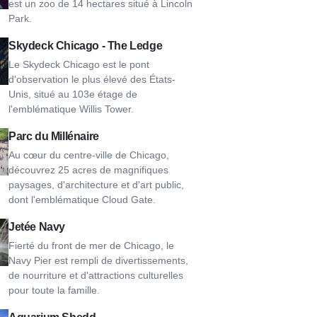
est un zoo de 14 hectares situé à Lincoln
Park.
k Chicago - The Ledge
Skydeck Chicago - The Ledge
Le Skydeck Chicago est le pont
d'observation le plus élevé des États-
Unis, situé au 103e étage de
l'emblématique Willis Tower.
ium Park
Parc du Millénaire
Au cœur du centre-ville de Chicago,
découvrez 25 acres de magnifiques
paysages, d'architecture et d'art public,
dont l'emblématique Cloud Gate.
er
Jetée Navy
Fierté du front de mer de Chicago, le
Navy Pier est rempli de divertissements,
de nourriture et d'attractions culturelles
pour toute la famille.
Aquarium