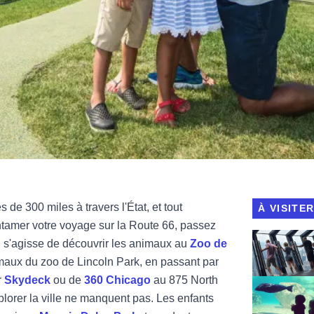
s de 300 miles à travers l'État, et tout
À VISITE
amer votre voyage sur la Route 66, passez
Vue 360 Chi
l s'agisse de découvrir les animaux au
Zoo de
maux du zoo de Lincoln Park, en passant par
r
Skydeck
ou de
360 Chicago
au 875 North
Voir Lincoln
plorer la ville ne manquent pas. Les enfants