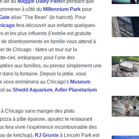
n air au
Maggie Daley Park
et pendant que
 promener à côté du
Millennium Park
pour
Gate
alias "The Bean" (le haricot). Pour
Voir Skydec
Chicago
fera découvrir aux enfants quelques-
et les plus influents (l'entrée est gratuite
é de divertissements en famille vous attend à
er de Chicago - faites un tour sur la
tte-ciel, embarquez pour l'une des
Voir Millenn
ptées aux familles, ou prenez simplement une
r dans la fontaine. Depuis la jetée, vous
ui vous emmènera au Chicago's
Museum
ied au
Shedd Aquarium
,
Adler Planetarium
Voir Navy Pi
 à Chicago sans manger des plats
pizza à pâte épaisse, ajoutez le restaurant
s fera vivre l'expérience incontournable des
pas de ketchup).
RJ Grunts
à Lincoln Park est
Voir Shedd 