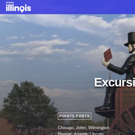
Aller au contenu principal
Excursi
POINTS FORTS
Chicago, Joliet, Wilmington,
Pontiac, Atlanta, Lincoln,