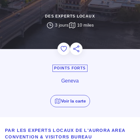
DES EXPERTS LOCAUX
3 jours
10 miles
Add to Favorites
Partager cette page
POINTS FORTS
Geneva
Voir la carte
PAR LES EXPERTS LOCAUX DE L'
AURORA AREA
CONVENTION & VISITORS BUREAU