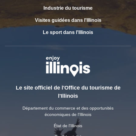
plats de pubs
Industrie du tourisme
et de
tavernes.
Visites guidées dans l'Illinois
Voir Penrose Brewing Company
Penrose
Brewing
Le sport dans l'Illinois
Company
Cette
brasserie
locale
propose un
brassage de
style belge
et une salle
Le site officiel de l'Office du tourisme de
de
dégustation
l'Illinois
accueillante.
Voir le brassage de l'histoire de l'art
Département du commerce et des opportunités
Histoire de
économiques de l'Illinois
l'art
Brassage
État de l'Illinois
Découvrez