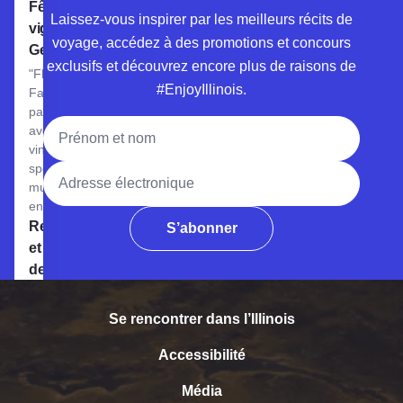
Voir la Fête de la Vigne de Genève
Fête de la
Laissez-vous inspirer par les meilleurs récits de
vigne à
voyage, accédez à des promotions et concours
Genève
exclusifs et découvrez encore plus de raisons de
"Flavor
#EnjoyIllinois.
Fare" en
partenariat
Nom complet
avec du
vin et des
spectacles
Adresse électronique
musicaux
en direct.
Voir Stockholm's Restaurant & Brewery
Restaurant
S’abonner
et brasserie
de
Stockholm
Microbrasserie
Se rencontrer dans l’Illinois
et restaurant
aux accents
Accessibilité
scandinaves
proposant des
Média