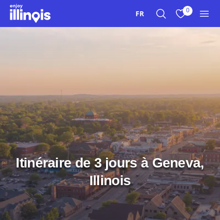
Aller au contenu principal
0
FR
Recherche
Afficher mes 
Men
Itinéraire de 3 jours à Geneva,
Illinois