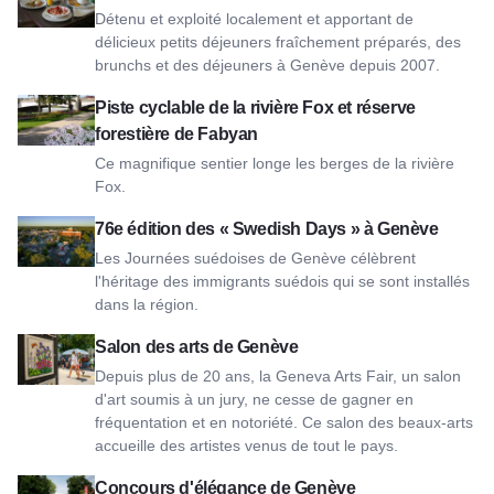
Détenu et exploité localement et apportant de
délicieux petits déjeuners fraîchement préparés, des
brunchs et des déjeuners à Genève depuis 2007.
Voir Fox River Bike Trail & Fabyan Forest Preserve
Piste cyclable de la rivière Fox et réserve
forestière de Fabyan
Ce magnifique sentier longe les berges de la rivière
Fox.
Découvrez la 76e édition des Journées suédoises de Genèv
76e édition des « Swedish Days » à Genève
Les Journées suédoises de Genève célèbrent
l'héritage des immigrants suédois qui se sont installés
dans la région.
Voir le salon des arts de Genève
Salon des arts de Genève
Depuis plus de 20 ans, la Geneva Arts Fair, un salon
d'art soumis à un jury, ne cesse de gagner en
fréquentation et en notoriété. Ce salon des beaux-arts
accueille des artistes venus de tout le pays.
Voir le Concours d'Elégance de Genève
Concours d'élégance de Genève