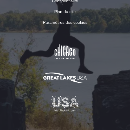
Confidentialité
les styles de
bières
Plan du site
traditionnelles
du monde
Paramètres des cookies
entier dans le
confort d'une
salle de
dégustation
moderne et
d'un jardin de
la bière.