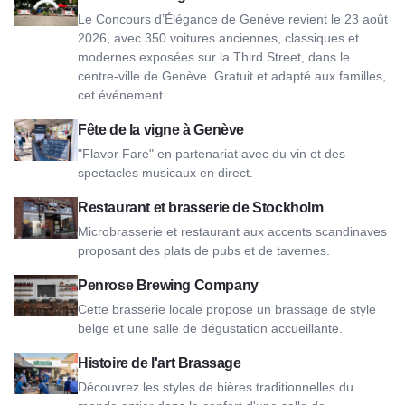
Le Concours d’Élégance de Genève revient le 23 août
2026, avec 350 voitures anciennes, classiques et
modernes exposées sur la Third Street, dans le
centre-ville de Genève. Gratuit et adapté aux familles,
cet événement…
Voir la Fête de la Vigne de Genève
Fête de la vigne à Genève
"Flavor Fare" en partenariat avec du vin et des
spectacles musicaux en direct.
Voir Stockholm's Restaurant & Brewery
Restaurant et brasserie de Stockholm
Microbrasserie et restaurant aux accents scandinaves
proposant des plats de pubs et de tavernes.
Voir Penrose Brewing Company
Penrose Brewing Company
Cette brasserie locale propose un brassage de style
belge et une salle de dégustation accueillante.
Voir le brassage de l'histoire de l'art
Histoire de l'art Brassage
Découvrez les styles de bières traditionnelles du