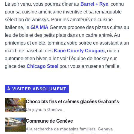
Le soir venu, vous pourrez dîner au
Barrel + Rye
, connu
pour sa cuisine américaine inventive et sa remarquable
sélection de whiskys. Pour les amateurs de cuisine
italienne, le
GIA MIA
Geneva propose des pizzas cuites au
feu de bois et des petits plats dans un cadre animé. Au
printemps et en été, terminez votre soirée en assistant à un
match de baseball des
Kane County Cougars
, ou en
automne et en hiver, allez voir l'équipe de hockey sur
glace des
Chicago Steel
pour vous amuser en famille.
À VISITER ABSOLUMENT
Voir Graham's Fine Chocolates & Ice Cream
Chocolats fins et crèmes glacées Graham's
Un joyau à Genève.
Voir Geneva Commons
Commune de Genève
A la recherche de magasins familiers, Geneva