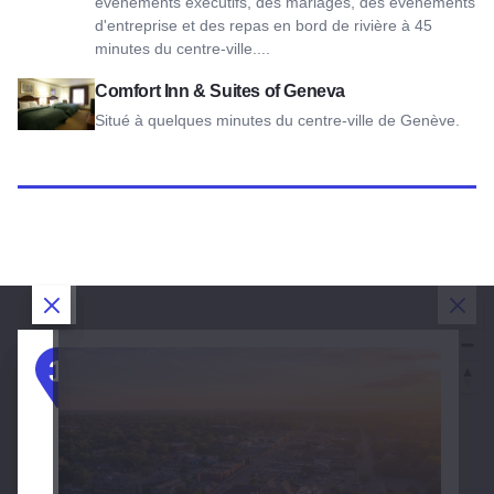
événements exécutifs, des mariages, des événements
d'entreprise et des repas en bord de rivière à 45
minutes du centre-ville....
Voir Comfort Inn & Suites of Geneva
Comfort Inn & Suites of Geneva
Situé à quelques minutes du centre-ville de Genève.
Fermer la boîte de dialogue
Fermer la boîte de dialogue
Fermer la boîte de dialogue
Ferm
JOUR 1 :
JOUR 2 :
JOUR 3 :
1
2
3
Charme
Nature, histoire
Plaisir en
historique
et délices
famille et
et
gastronomiques
exploration
douceurs
le long de la
pittoresque