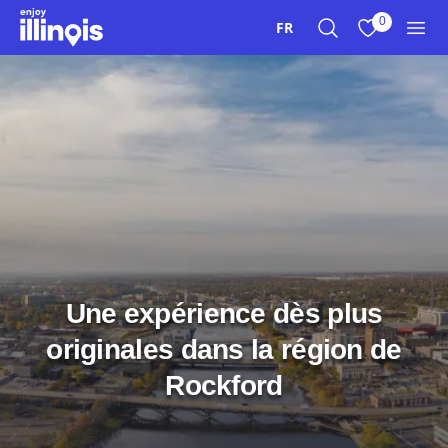
Aller au contenu principal
0
FR
Recherche
Afficher mes 
Men
Une expérience dès plus
originales dans la région de
Rockford