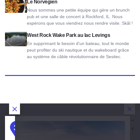
Voir le Norvégien
Le Norvégien
Nous sommes une petite équipe qui gère un brunch
pub et une salle de concert à Rockford, IL. Nous
espérons que vous viendrez nous rendre visite. Skål !
Vue du parc West Rock Wake au lac Levings
West Rock Wake Park au lac Levings
En supprimant le besoin d'un bateau, tout le monde
peut profiter du ski nautique et du wakeboard grâce
au système de câble révolutionnaire de Sesitec.
Fermer la boîte de dialogue
Fermer la boîte de dialogue
Fermer la boîte de dialogue
Ferm
JOUR 1 :
JOUR 2 :
JOUR 3 :
1
2
3
Rockford
Rockford
Rockford
2