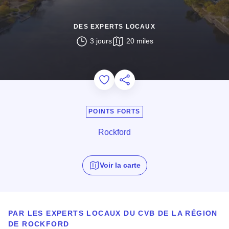
DES EXPERTS LOCAUX
3 jours
20 miles
Add to Favorites
Partager cette page
POINTS FORTS
Rockford
Voir la carte
PAR LES EXPERTS LOCAUX DU CVB DE LA RÉGION
DE ROCKFORD