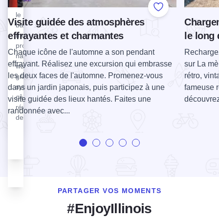
Tinker Swiss
Art Deli
En supprimant
Add to Favorite
Cottage est
(R.A.D.)
le besoin d'un
Visite guidée des atmosphères
Chargem
une maison-
est un
bateau, tout le
musée
effrayantes et charmantes
le long
collectif
monde peut
historique
créatif
profiter du ski
Chaque icône de l'automne a son pendant
Rechargez
située au
situé dans
nautique et du
cœur de
effrayant. Réalisez une excursion qui embrasse
sur La mè
le centre-
wakeboard
Rockford,
les deux faces de l'automne. Promenez-vous
rétro, vint
ville de
grâce au
dans
Rockford.
système de
dans un jardin japonais, puis participez à une
fameuse r
l'Illinois,
câble
visite guidée des lieux hantés. Faites une
découvrez 
construite
révolutionnaire
randonnée avec...
dans le style
de Sesitec.
de
l'architecture
suisse.
PARTAGER VOS MOMENTS
#EnjoyIllinois