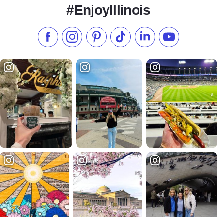
#EnjoyIllinois
Aimez-nous sur Facebook
Suivez-nous sur Instagram
Consultez notre Pinterest
Suivez-nous sur TikTok
Suivez-nous sur Link
S'abonner à n