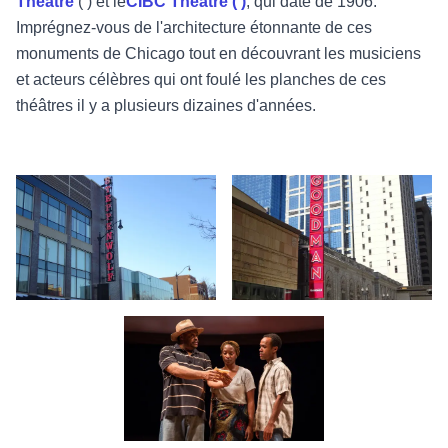
Theatre
(
) et le
CIBC Theatre (
)
, qui date de 1906.
Imprégnez-vous de l'architecture étonnante de ces
monuments de Chicago tout en découvrant les musiciens
et acteurs célèbres qui ont foulé les planches de ces
théâtres il y a plusieurs dizaines d'années.
Extérieur - Steppenwolf Theatre - Chicago
Marquise du théâtre - Goodman T