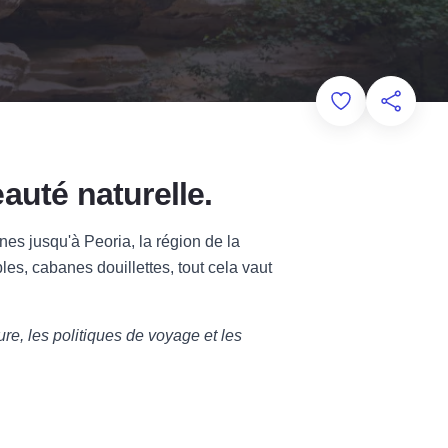
Add to Favorit
Partager
auté naturelle.
es jusqu'à Peoria, la région de la
bles, cabanes douillettes, tout cela vaut
re, les politiques de voyage et les