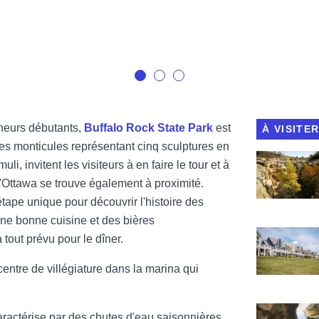
onneurs débutants,
Buffalo Rock State Park
est
À VISITE
Des monticules représentant cinq sculptures en
Voir Buffalo
i, invitent les visiteurs à en faire le tour et à
'Ottawa se trouve également à proximité.
tape unique pour découvrir l'histoire des
une bonne cuisine et des bières
Voir Heritag
a tout prévu pour le dîner.
centre de villégiature dans la marina qui
Voir Starved
ractérise par des chutes d'eau saisonnières,