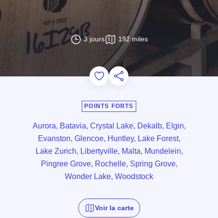
3 jours
192 miles
Add to Favorites
Partager cette page
POINTS FORTS
Aurora, Batavia, Crystal Lake, Dekalb, Elgin,
Evanston, Glencoe, Huntley, Lake Forest,
Lake Zurich, Libertyville, Malta, Mundelein,
Pingree Grove, Rochelle, Spring Grove,
Wonder Lake, Woodstock
Voir la carte