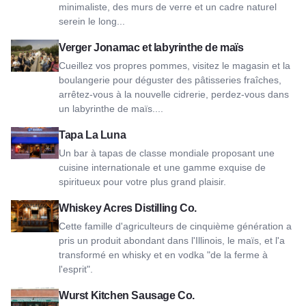
minimaliste, des murs de verre et un cadre naturel
serein le long...
Voir Jonamac Orchard and Corn Maze
Verger Jonamac et labyrinthe de maïs
Cueillez vos propres pommes, visitez le magasin et la
boulangerie pour déguster des pâtisseries fraîches,
arrêtez-vous à la nouvelle cidrerie, perdez-vous dans
un labyrinthe de maïs....
Voir Tapa La Luna
Tapa La Luna
Un bar à tapas de classe mondiale proposant une
cuisine internationale et une gamme exquise de
spiritueux pour votre plus grand plaisir.
Voir Whiskey Acres Distilling Co.
Whiskey Acres Distilling Co.
Cette famille d'agriculteurs de cinquième génération a
pris un produit abondant dans l'Illinois, le maïs, et l'a
transformé en whisky et en vodka "de la ferme à
l'esprit".
Voir Wurst Kitchen Sausage Co.
Wurst Kitchen Sausage Co.