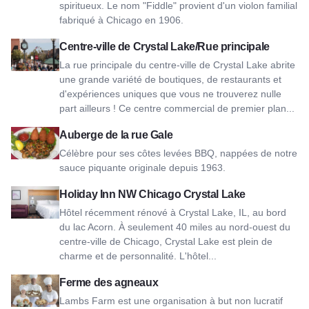
spiritueux. Le nom "Fiddle" provient d'un violon familial
fabriqué à Chicago en 1906.
Vue sur le centre-ville Crystal Lake/Main Street
Centre-ville de Crystal Lake/Rue principale
La rue principale du centre-ville de Crystal Lake abrite
une grande variété de boutiques, de restaurants et
d'expériences uniques que vous ne trouverez nulle
part ailleurs ! Ce centre commercial de premier plan...
Voir Gale Street Inn
Auberge de la rue Gale
Célèbre pour ses côtes levées BBQ, nappées de notre
sauce piquante originale depuis 1963.
Voir Holiday Inn NW Chicago Crystal Lake
Holiday Inn NW Chicago Crystal Lake
Hôtel récemment rénové à Crystal Lake, IL, au bord
du lac Acorn. À seulement 40 miles au nord-ouest du
centre-ville de Chicago, Crystal Lake est plein de
charme et de personnalité. L'hôtel...
Voir Lambs Farm
Ferme des agneaux
Lambs Farm est une organisation à but non lucratif