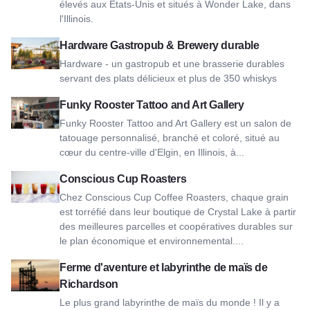
élevés aux États-Unis et situés à Wonder Lake, dans
l'Illinois.
Voir Hardware Sustainable Gastropub & Brewery
Hardware Gastropub & Brewery durable
Hardware - un gastropub et une brasserie durables
servant des plats délicieux et plus de 350 whiskys
Voir Funky Rooster Tattoo and Art Gallery
Funky Rooster Tattoo and Art Gallery
Funky Rooster Tattoo and Art Gallery est un salon de
tatouage personnalisé, branché et coloré, situé au
cœur du centre-ville d'Elgin, en Illinois, à...
Voir Conscious Cup Roasters
Conscious Cup Roasters
Chez Conscious Cup Coffee Roasters, chaque grain
est torréfié dans leur boutique de Crystal Lake à partir
des meilleures parcelles et coopératives durables sur
le plan économique et environnemental....
Voir Richardson Adventure Farm & Corn Maze
Ferme d'aventure et labyrinthe de maïs de
Richardson
Le plus grand labyrinthe de maïs du monde ! Il y a