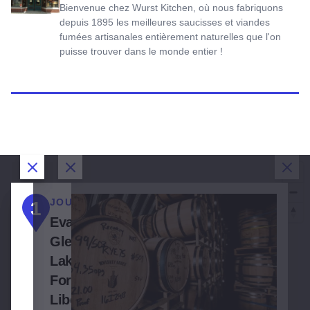
Bienvenue chez Wurst Kitchen, où nous fabriquons
depuis 1895 les meilleures saucisses et viandes
fumées artisanales entièrement naturelles que l'on
puisse trouver dans le monde entier !
Fermer la boîte de dialogue
Fermer la boîte de dialogue
Fermer la boîte de dialogue
Ferm
JOUR 1 :
JOUR 2 :
JOUR 3 :
1
2
3
Evanston,
Crystal
Aurora,
Glencoe,
Lake,
DeKalb,
Lake
Woodstock,
Malta et
1
Forest,
Wonder
Rochelle
Libertyville,
Lake,