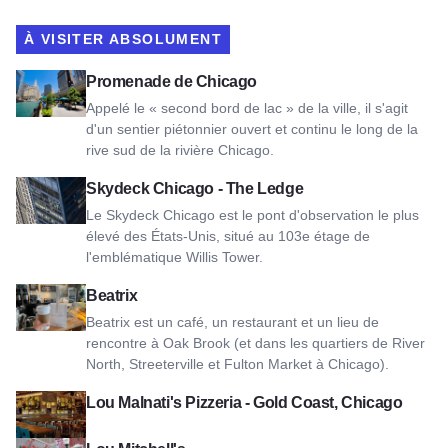
À VISITER ABSOLUMENT
Voir Chicago Riverwalk
Promenade de Chicago
Appelé le « second bord de lac » de la ville, il s'agit
d'un sentier piétonnier ouvert et continu le long de la
rive sud de la rivière Chicago.
Voir Skydeck Chicago - The Ledge
Skydeck Chicago - The Ledge
Le Skydeck Chicago est le pont d'observation le plus
élevé des États-Unis, situé au 103e étage de
l'emblématique Willis Tower.
Voir Beatrix
Beatrix
Beatrix est un café, un restaurant et un lieu de
rencontre à Oak Brook (et dans les quartiers de River
North, Streeterville et Fulton Market à Chicago).
Voir Lou Malnati's Pizzeria - Gold Coast, Chicago
Lou Malnati's Pizzeria - Gold Coast, Chicago