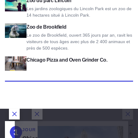
Voir Lincoln Park Zoo
Zoo du parc Lincoln
Les jardins zoologiques du Lincoln Park est un zoo de
14 hectares situé à Lincoln Park.
Voir le zoo de Brookfield
Zoo de Brookfield
Le zoo de Brookfield, ouvert 365 jours par an, ravit les
visiteurs de tous âges avec plus de 2 400 animaux et
près de 500 espèces.
Voir Chicago Pizza and Oven Grinder Co.
Chicago Pizza and Oven Grinder Co.
Fermer la boîte de dialogue
Fermer la boîte de dialogue
Fermer la boîte de dialogue
Ferm
JOUR 1 :
JOUR 2 :
JOUR 3 :
1
2
3