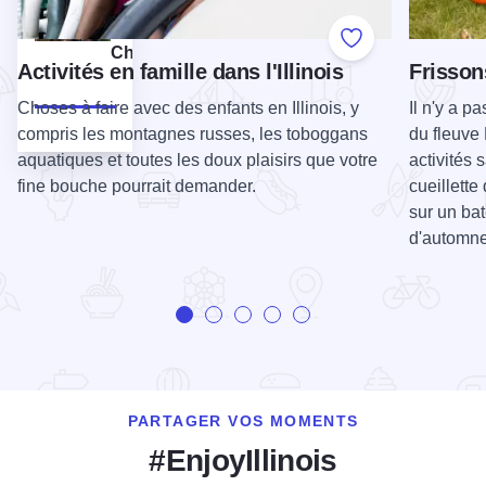
Hot
Dogs
Add to Favorite
Chicago
Activités en famille dans l'Illinois
Frisson
Choses à faire avec des enfants en Illinois, y
Il n'y a 
compris les montagnes russes, les toboggans
du fleuve 
aquatiques et toutes les doux plaisirs que votre
activités 
fine bouche pourrait demander.
cueillett
sur un bat
d'automne
PARTAGER VOS MOMENTS
#EnjoyIllinois