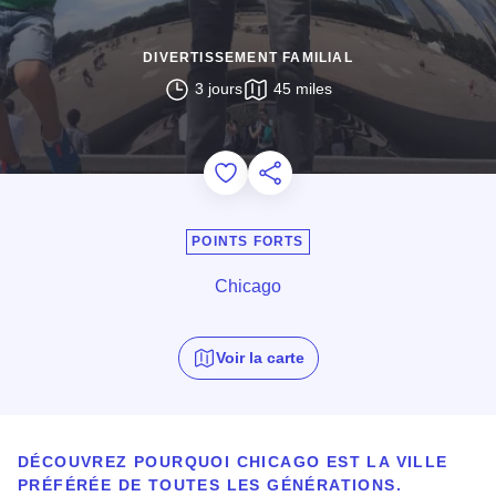
DIVERTISSEMENT FAMILIAL
3 jours
45 miles
Add to Favorites
Partager cette page
POINTS FORTS
Chicago
Voir la carte
DÉCOUVREZ POURQUOI CHICAGO EST LA VILLE
PRÉFÉRÉE DE TOUTES LES GÉNÉRATIONS.