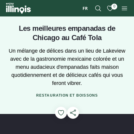
Aller au contenu principal
0
FR
Recherche
Afficher mes 
Men
Les meilleures empanadas de
Chicago au Café Tola
Un mélange de délices dans un lieu de Lakeview
avec de la gastronomie mexicaine colorée et un
menu audacieux d'empanadas faits maison
quotidiennement et de délicieux cafés qui vous
feront vibrer.
RESTAURATION ET BOISSONS
Add to Favorites
Partager cette page
Regarder la vidéo : Visionne