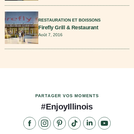
En savoir plus
RESTAURATION ET BOISSONS
Firefly Grill & Restaurant
Août 7, 2016
PARTAGER VOS MOMENTS
#EnjoyIllinois
Aimez-nous sur Facebook
Suivez-nous sur Instagram
Consultez notre Pinterest
Suivez-nous sur TikTok
Suivez-nous sur Link
S'abonner à n