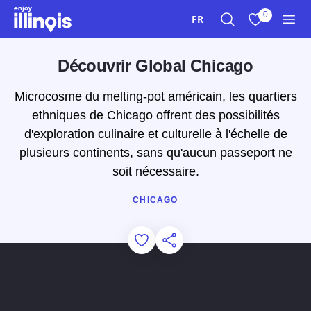
Aller au contenu principal
0
FR
Recherche
Afficher mes 
Men
Découvrir Global Chicago
Microcosme du melting-pot américain, les quartiers
ethniques de Chicago offrent des possibilités
d'exploration culinaire et culturelle à l'échelle de
plusieurs continents, sans qu'aucun passeport ne
soit nécessaire.
CHICAGO
Add to Favorites
Partager cette page