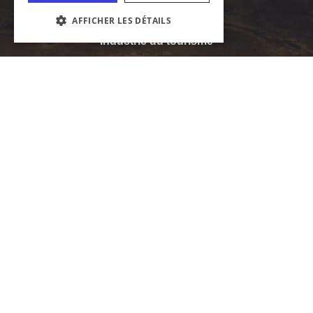
Média
PARAMÉTRAGE DES COOKIES
Industrie du tourisme
Visites guidées dans l'Illinois
Le sport dans l'Illinois
Se rencontrer dans l’Illinois
Le site officiel de l'Office du tourisme de
l'Illinois
Département du commerce et des opportunités