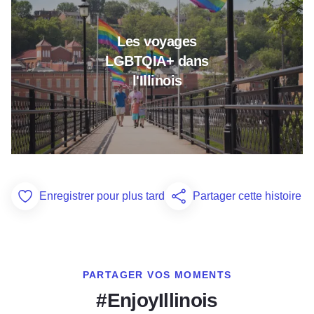
Les voyages
LGBTQIA+ dans
l'Illinois
Enregistrer pour plus tard
Partager cette histoire
Add to Favorites
PARTAGER VOS MOMENTS
#EnjoyIllinois