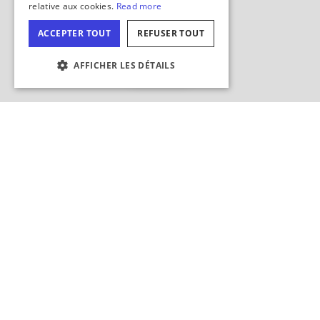
relative aux cookies.
Read more
FRENCH
ACCEPTER TOUT
REFUSER TOUT
JAPANESE
Masquer
la carte
AFFICHER LES DÉTAILS
PARAMÉTRAGE DES COOKIES
Effectuer des recherches dans cette zone ?