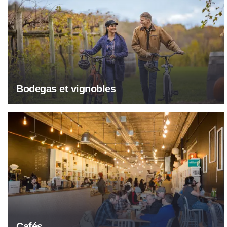
Bodegas et vignobles
Cafés
Cafés