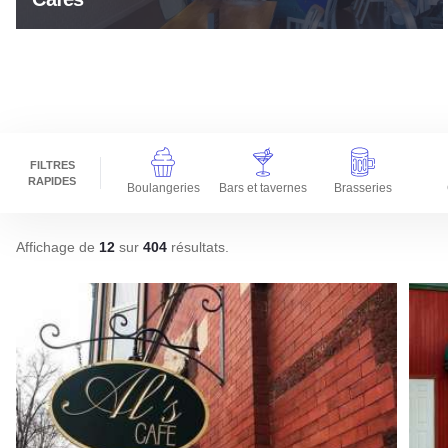
FILTRES
RAPIDES
Boulangeries
Bars et tavernes
Brasseries
Affichage de
12
sur
404
résultats
.