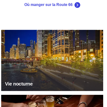
Où manger sur la Route 66
Vie nocturne
Vie nocturne
Brasseries