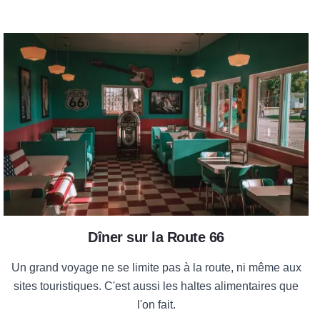
onde
Où manger sur la Route 66
Dîner sur la Route 66
Un grand voyage ne se limite pas à la route, ni même aux
sites touristiques. C'est aussi les haltes alimentaires que
l'on fait.