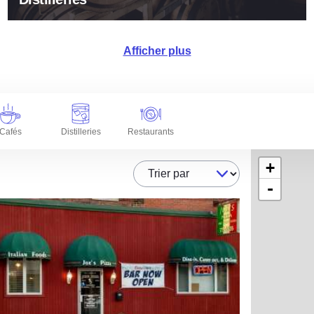
Afficher plus
Cafés
Distilleries
Restaurants
+
Trier par
-