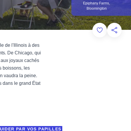
Epiphany Farms,
Bloomington
Add to Favorit
Partager
e de l'Illinois à des
ents. De Chicago, qui
, aux joyaux cachés
s boissons, les
n vaudra la peine.
 dans le grand État
UIDER PAR VOS PAPILLES