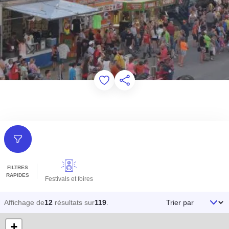
Add to Favorites
Partager cette page
Filtres
FILTRES
RAPIDES
Festivals et foires
Trier par
Affichage de
12
résultats sur
119
.
+