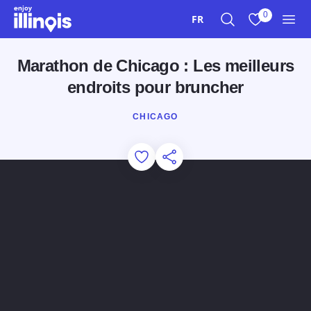
Aller au contenu principal
0
FR
Recherche
Afficher mes 
Men
Marathon de Chicago : Les meilleurs
endroits pour bruncher
CHICAGO
Add to Favorites
Partager cette page