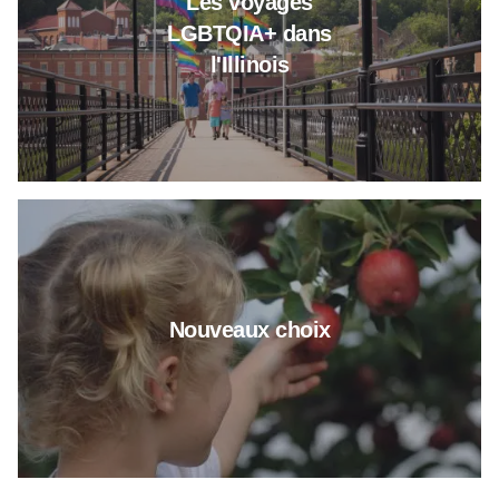
Les voyages
LGBTQIA+ dans
l'Illinois
Plus d'informations sur Fresh P
Nouveaux choix