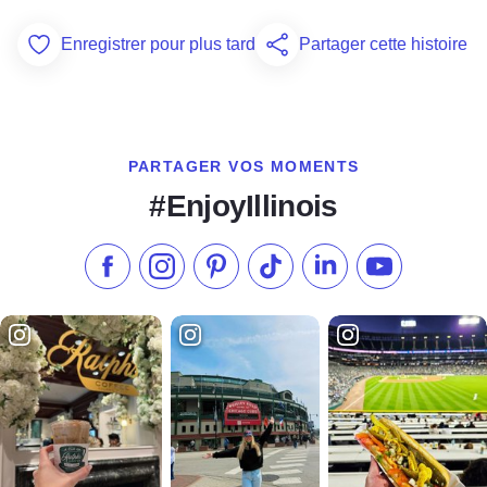
Enregistrer pour plus tard
Partager cette histoire
Add to Favorites
PARTAGER VOS MOMENTS
#EnjoyIllinois
Aimez-nous sur Facebook
Suivez-nous sur Instagram
Consultez notre Pinterest
Suivez-nous sur TikTok
Suivez-nous sur Link
S'abonner à n