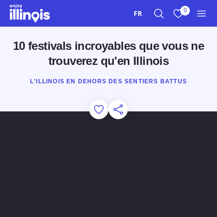
Aller au contenu principal
0
FR
Recherche
Afficher mes 
Men
10 festivals incroyables que vous ne
trouverez qu'en Illinois
L'ILLINOIS EN DEHORS DES SENTIERS BATTUS
Add to Favorites
Partager cette page