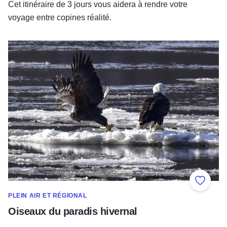
Cet itinéraire de 3 jours vous aidera à rendre votre
voyage entre copines réalité.
Oiseaux du paradis hivernal
Ajouter
PLEIN AIR ET RÉGIONAL
Oiseaux du paradis hivernal