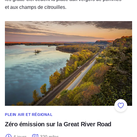
et aux champs de citrouilles.
Zéro émission sur la Great River Road
Ajouter
PLEIN AIR ET RÉGIONAL
Zéro émission sur la Great River Road
4 jours
320 miles