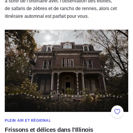
à sortir de l'ordinaire avec l'observation des étoiles,
de safaris de zèbres et de ranchs de rennes, alors cet
itinéraire automnal est parfait pour vous.
Frissons et délices dans l'Illinois
Ajouter
PLEIN AIR ET RÉGIONAL
Frissons et délices dans l'Illinois