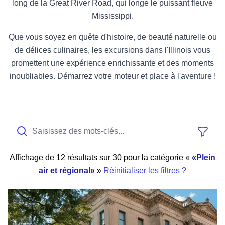
long de la Great River Road, qui longe le puissant fleuve
Mississippi.
Que vous soyez en quête d'histoire, de beauté naturelle ou
de délices culinaires, les excursions dans l'Illinois vous
promettent une expérience enrichissante et des moments
inoubliables. Démarrez votre moteur et place à l'aventure !
Affic
Affichage de
12 résultats sur 30
pour
la catégorie «
Plein
air et régional
»
Réinitialiser les filtres ?
Bienvenue dans votre road trip « America 250 » à travers l'Illi