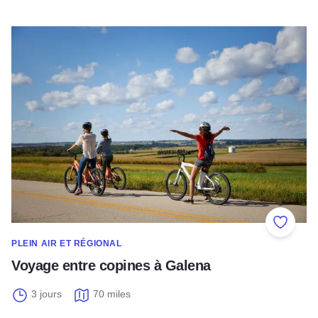
Voyage entre copines à Galena
Ajouter
PLEIN AIR ET RÉGIONAL
Voyage entre copines à Galena
3 jours
70 miles