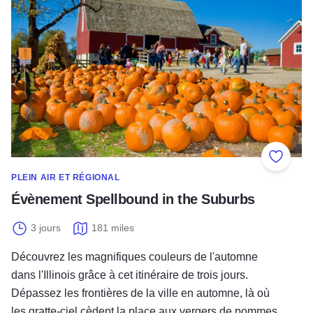
Ajouter
PLEIN AIR ET RÉGIONAL
Évènement Spellbound in the Suburbs
3 jours
181 miles
Découvrez les magnifiques couleurs de l'automne
dans l'Illinois grâce à cet itinéraire de trois jours.
Dépassez les frontières de la ville en automne, là où
les gratte-ciel cèdent la place aux vergers de pommes