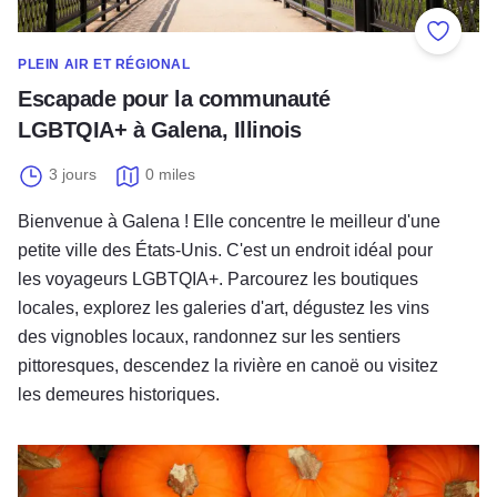
Ajouter
PLEIN AIR ET RÉGIONAL
Escapade pour la communauté
LGBTQIA+ à Galena, Illinois
3 jours
0 miles
Bienvenue à Galena ! Elle concentre le meilleur d'une
petite ville des États-Unis. C'est un endroit idéal pour
les voyageurs LGBTQIA+. Parcourez les boutiques
locales, explorez les galeries d'art, dégustez les vins
des vignobles locaux, randonnez sur les sentiers
pittoresques, descendez la rivière en canoë ou visitez
les demeures historiques.
Le pays de la citrouille