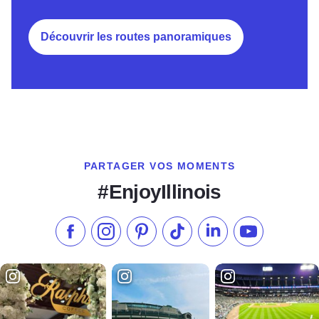
Découvrir les routes panoramiques
PARTAGER VOS MOMENTS
#EnjoyIllinois
Aimez-nous sur Facebook
Suivez-nous sur Instagram
Consultez notre Pinterest
Suivez-nous sur TikTok
Suivez-nous sur Link
S'abonner à n